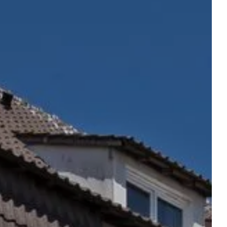
cadeaubonnen
AANVRAAG
Vertrek
Vertrek