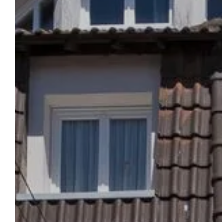
RED FOX HOTEL
Reserveren
Het hele jaar door heten wij u van harte
welkom in de Côte d'Opale, in de charmante
badplaats Le Touquet-Paris-Plage. De 71
lichte kamers, het heerlijke ontbijt, de
gezellige lounge, de seminarruimte, de
nabijheid van het strand en de
driesterrenservices zijn allemaal goede
redenen om Hotel Red Fox te kiezen voor uw