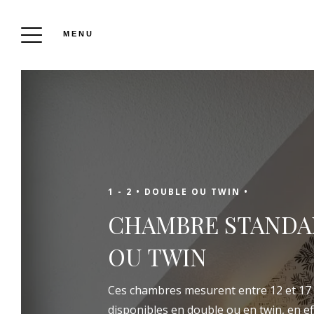
MENU
HÔTEL RED FOX
Réserver
1 - 2 •
DOUBLE OU TWIN •
CHAMBRE STANDA
Toute l’année, nous vous accueillons
OU TWIN
chaleureusement sur la Côte d’Opale, dans la
charmante station balnéaire du Touquet-
Ces chambres mesurent entre 12 et 17 m
Paris-Plage. Les 71 chambres lumineuses, le
disponibles en double ou en twin, en ef