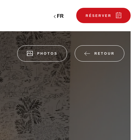
FR
RÉSERVER
RETOUR
PHOTOS
bons cadeaux
SERVATION
Départ
Départ