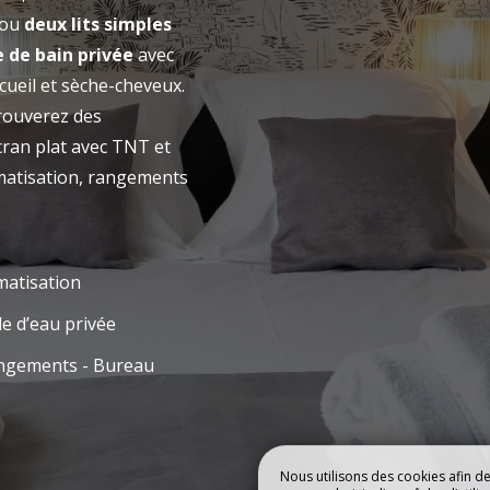
ou
deux lits simples
EL
CHAMBRES
e de bain privée
avec
cueil et sèche-cheveux.
trouverez des
RÉSERVE
écran plat avec TNT et
imatisation, rangements
matisation
le d’eau privée
ngements - Bureau
Nous utilisons des cookies afin d