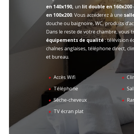
délicieux petit-déjeuner, le salon cosy, la salle
en 140x190,
un
lit double en 160x200
ACCUEIL
HOT
de séminaire, la proximité avec la plage et les
en 100x200
. Vous accéderez à une
sall
prestations 3 étoiles sont autant de bonnes
douche ou baignoire, WC, produits d’ac
raisons de privilégier l’Hôtel Red Fox pour
Dans le reste de votre chambre, vous 
vos escales dans le Pas-de-Calais !
équipements de qualité
: télévision 
chaînes anglaises, téléphone direct, cl
et bureau.
Accès Wifi
Cli
Téléphone
Sal
Sèche-cheveux
Ra
TV écran plat